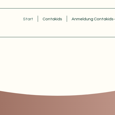
Start
Contakids
Anmeldung Contakids-
CONTAKIDS
coole Bewegungsstunde für Kinder gemeinsam
rlebe jede Woche eine Stunde voller
Bewegung u