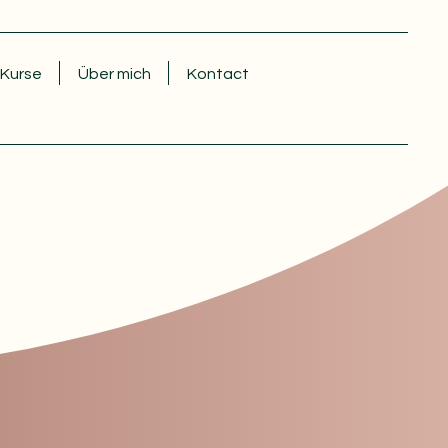
Kurse
Über mich
Kontact
 mit den Eltern!
nd Spa
ß!