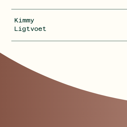
Kimmy
Ligtvoet
eine mega 
E