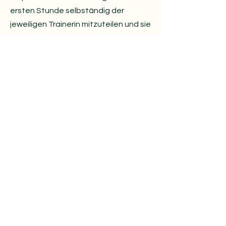
ersten Stunde selbständig der
jeweiligen Trainerin mitzuteilen und sie
auch über Veränderungen zu diesem
Zustand im laufenden Kurs zu
unterrichten. Die Teilnehmer*innen
erklären mit der Anmeldung, dass sie
keinerlei Ansprüche an die jeweilige
Trainerin und an KIMMY LIGTVOET
erheben werden und dass sie in einem
für das Training adäquatem und
ausreichendem gesundheitlichen
Zustand sind. Es werden keinerlei
Ansprüche erhoben, sollten durch die
Teilnahme am Training Schäden oder
Verletzungen entstehen. Jegliche
Haftungsansprüche sind mit